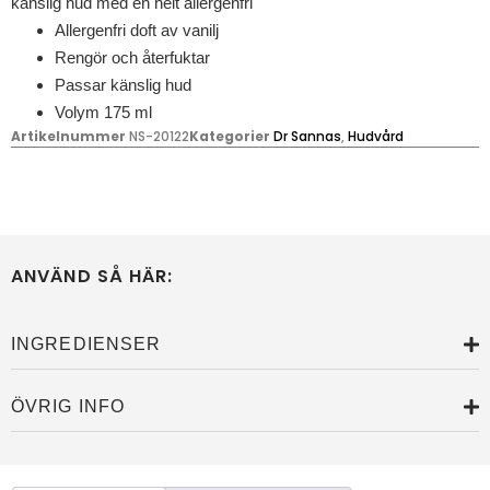
känslig hud med en helt allergenfri
Allergenfri doft av vanilj
Rengör och återfuktar
Passar känslig hud
Volym 175 ml
Artikelnummer
NS-20122
Kategorier
Dr Sannas
,
Hudvård
ANVÄND SÅ HÄR:
INGREDIENSER
ÖVRIG INFO