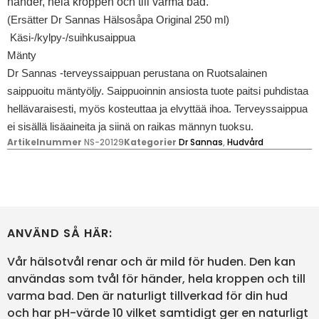
händer, hela kroppen och till varma bad.
(Ersätter Dr Sannas Hälsosåpa Original 250 ml)
Käsi-/kylpy-/suihkusaippua
Mänty
Dr Sannas -terveyssaippuan perustana on Ruotsalainen
saippuoitu mäntyöljy. Saippuoinnin ansiosta tuote paitsi puhdistaa
hellävaraisesti, myös kosteuttaa ja elvyttää ihoa. Terveyssaippua
ei sisällä lisäaineita ja siinä on raikas männyn tuoksu.
Artikelnummer
NS-20129
Kategorier
Dr Sannas
,
Hudvård
ANVÄND SÅ HÄR:
Vår hälsotvål renar och är mild för huden. Den kan
användas som tvål för händer, hela kroppen och till
varma bad. Den är naturligt tillverkad för din hud
och har pH-värde 10 vilket samtidigt ger en naturligt