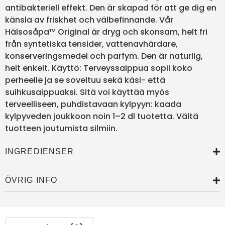
antibakteriell effekt. Den är skapad för att ge dig en
känsla av friskhet och välbefinnande. Vår
Hälsosåpa™ Original är dryg och skonsam, helt fri
från syntetiska tensider, vattenavhärdare,
konserveringsmedel och parfym. Den är naturlig,
helt enkelt. Käyttö: Terveyssaippua sopii koko
perheelle ja se soveltuu sekä käsi- että
suihkusaippuaksi. Sitä voi käyttää myös
terveelliseen, puhdistavaan kylpyyn: kaada
kylpyveden joukkoon noin 1–2 dl tuotetta. Vältä
tuotteen joutumista silmiin.
INGREDIENSER
ÖVRIG INFO