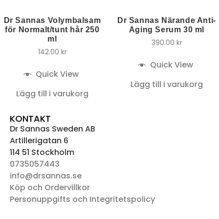
Dr Sannas Volymbalsam
Dr Sannas Närande Anti-
för Normalt/tunt hår 250
Aging Serum 30 ml
ml
390.00
kr
142.00
kr
Quick View
Quick View
Lägg till i varukorg
Lägg till i varukorg
KONTAKT
Dr Sannas Sweden AB
Artillerigatan 6
114 51 Stockholm
0735057443
info@drsannas.se
Köp och Ordervillkor
Personuppgifts och Integritetspolicy