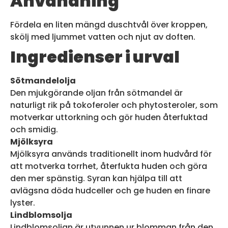
Användning
Fördela en liten mängd duschtvål över kroppen,
skölj med ljummet vatten och njut av doften.
Ingredienser i urval
Sötmandelolja
Den mjukgörande oljan från sötmandel är
naturligt rik på tokoferoler och phytosteroler, som
motverkar uttorkning och gör huden återfuktad
och smidig.
Mjölksyra
Mjölksyra används traditionellt inom hudvård för
att motverka torrhet, återfukta huden och göra
den mer spänstig. Syran kan hjälpa till att
avlägsna döda hudceller och ge huden en finare
lyster.
Lindblomsolja
Lindblomsoljan är utvunnen ur blomman från den