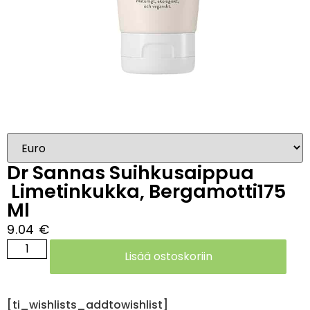
Dr Sannas Suihkusaippua
Limetinkukka, Bergamotti175
Ml
9.04
€
Lisää ostoskoriin
[ti_wishlists_addtowishlist]