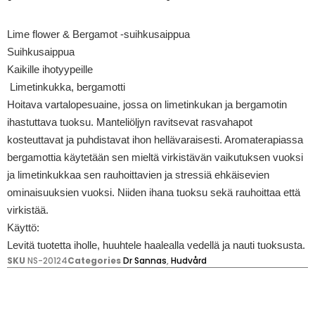
Lime flower & Bergamot -suihkusaippua
Suihkusaippua
Kaikille ihotyypeille
Limetinkukka, bergamotti
Hoitava vartalopesuaine, jossa on limetinkukan ja bergamotin
ihastuttava tuoksu. Manteliöljyn ravitsevat rasvahapot
kosteuttavat ja puhdistavat ihon hellävaraisesti. Aromaterapiassa
bergamottia käytetään sen mieltä virkistävän vaikutuksen vuoksi
ja limetinkukkaa sen rauhoittavien ja stressiä ehkäisevien
ominaisuuksien vuoksi. Niiden ihana tuoksu sekä rauhoittaa että
virkistää.
Käyttö:
Levitä tuotetta iholle, huuhtele haalealla vedellä ja nauti tuoksusta.
SKU
NS-20124
Categories
Dr Sannas
,
Hudvård